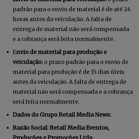
padrão para o envio de material é de até 24
horas antes da veiculação. A falta de
entrega de material não será compensada
e a cobrança será feita normalmente.
E
nvio de material para produção e
veiculação:
o prazo padrão para o envio de
material para produção é de 15 dias úteis
antes da veiculação. A falta de entrega de
Faça parte da Comunidade
material não será compensada e a cobrança
Retail Media News assinando
será feita normalmente.
nossa newsletter.
Dados do Grupo
Retail
Media News:
Seja um assinante e desfrute de leitura ilimitada de artigos e
tenha acesso a conteúdos exclusivos.
Razão Social:
Retail
Media Eventos
,
Produções e Promoções Ltda.