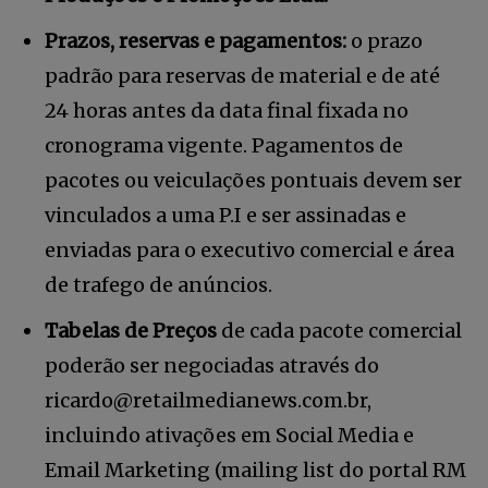
Prazos, reservas e pagamentos:
o prazo
padrão para reservas de material e de até
INSCREVA-SE
24 horas antes da data final fixada no
cronograma vigente. Pagamentos de
Li e aceito a
Política de Privacidade
.
pacotes ou veiculações pontuais devem ser
vinculados a uma P.I e ser assinadas e
12,345
5,678
12,345
enviadas para o executivo comercial e área
Fãs
Seguidores
Seguidores
de trafego de anúncios.
Tabelas de Preços
de cada pacote comercial
poderão ser negociadas através do
ricardo@retailmedianews.com.br
,
incluindo ativações em Social Media e
Email Marketing (mailing list do portal RM