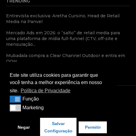
TRENDING
Entrevista exclusiva: Aretha Cursino, Head de Retail
Media na Panvel
Mercado Ads em 2026: o “salto” de retail media para
uma plataforma de mídia full-funnel (CTV, off-site e
mensuração...
Mubadala compra a Clear Channel Outdoor e entra em
OOH
Este site utiliza cookies para garantir que
você tenha a melhor experiência em nosso
site.
Política de Privacidade
Função
Função
TERMOS E CONDIÇÕES
POLÍTICA DE PRIVACIDADE
Marketing
Marketing
CONDIÇÕES COMERCIAIS
Copyright © 2024 — Retail Media News
Salvar
Negar
Permitir
Configuração