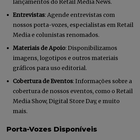
lançamentos do Retail Media News.
Entrevistas
: Agende entrevistas com
nossos porta-vozes, especialistas em Retail
Media e colunistas renomados.
Materiais de Apoio
: Disponibilizamos
imagens, logotipos e outros materiais
Faça parte da Comunidade
gráficos para uso editorial.
Retail Media News assinando
Cobertura de Eventos
: Informações sobre a
nossa newsletter.
cobertura de nossos eventos, como o Retail
Seja um assinante e desfrute de leitura ilimitada de artigos e
Media Show, Digital Store Day, e muito
tenha acesso a conteúdos exclusivos.
mais.
Porta-Vozes Disponíveis