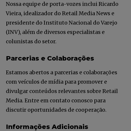
Nossa equipe de porta-vozes inclui Ricardo
INSCREVA-SE
Vieira, idealizador do Retail Media News e
Li e aceito a
Política de Privacidade
.
presidente do Instituto Nacional do Varejo
(INV), além de diversos especialistas e
colunistas do setor.
12,345
5,678
12,345
Fãs
Seguidores
Seguidores
Parcerias e Colaborações
Estamos abertos a parcerias e colaborações
com veículos de mídia para promover e
divulgar conteúdos relevantes sobre Retail
Media. Entre em contato conosco para
discutir oportunidades de cooperação.
Informações Adicionais