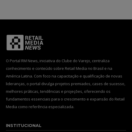
INSCREVA-SE
Li e aceito a
Política de Privacidade
.
O Portal RM News, iniciativa do Clube do Varejo, centraliza
12,345
5,678
12,345
conhecimento e conteúdo sobre Retail Media no Brasil e na
Fãs
Seguidores
Seguidores
América Latina. Com foco na capacitação e qualificação de novas
lideranças, o portal divulga projetos premiados, cases de sucesso,
melhores práticas, tendências e projeções, oferecendo os
fundamentos essenciais para o crescimento e expansão do Retail
Media como referência especializada.
INSTITUCIONAL