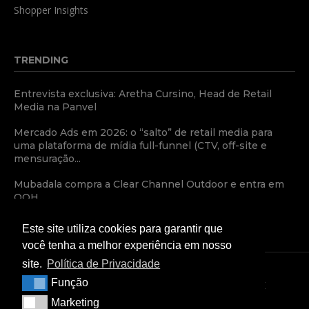
Shopper Insights
TRENDING
Entrevista exclusiva: Aretha Cursino, Head de Retail
Media na Panvel
Mercado Ads em 2026: o “salto” de retail media para
uma plataforma de mídia full-funnel (CTV, off-site e
mensuração...
Mubadala compra a Clear Channel Outdoor e entra em
OOH
Este site utiliza cookies para garantir que
você tenha a melhor experiência em nosso
site.
Política de Privacidade
Função
Função
TERMOS E CONDIÇÕES
POLÍTICA DE PRIVACIDADE
Marketing
Marketing
CONDIÇÕES COMERCIAIS