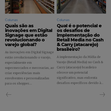
Faça parte da Comunidade
Retail Media News assinando
Colunas
Colunas
nossa newsletter.
Quais são as
Qual é o potencial e
inovações em Digital
os desafios de
Seja um assinante e desfrute de leitura ilimitada de artigos e
Signage que estão
implementação do
tenha acesso a conteúdos exclusivos.
revolucionando o
Retail Media no Cash
varejo global?
& Carry (atacarejo)
brasileiro?
As inovações em Digital Signage
A implementação da Mídia de
estão revolucionando o varejo,
Varejo (Retail Media) no Cash &
especialmente em
Carry (atacarejo) brasileiro
supermercados e mercearias, ao
INSCREVA-SE
oferece um potencial
criar experiências mais
significativo, mas enfrenta
envolventes e personalizadas
Li e aceito a
Política de Privacidade
.
desafios específicos devido à...
para os shopper....
12,345
5,678
12,345
Fãs
Seguidores
Seguidores