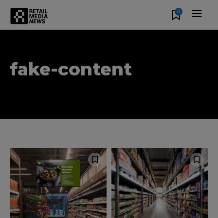
0
fake-content