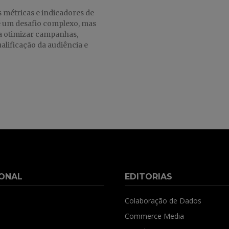
 métricas e indicadores de
é um desafio complexo, mas
a otimizar campanhas,
alificação da audiência e
IONAL
EDITORIAS
Colaboração de Dados
Commerce Media