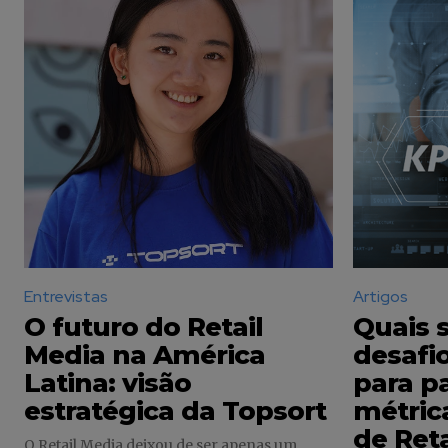
acesso a conteúdos exclusivos.
12,345
Fãs
Entrevistas
Artigos
O futuro do Retail
Quais s
Media na América
desafi
Latina: visão
para p
estratégica da Topsort
métric
de Ret
O Retail Media deixou de ser apenas um