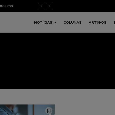
para uma
 mensuração
NOTÍCIAS
COLUNAS
ARTIGOS
tail Media
o nossa
eitura ilimitada de artigos e tenha
Li e aceito a
Pol