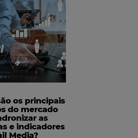
5,678
Seguidores
ão os principais
os do mercado
adronizar as
as e indicadores
ail Media?