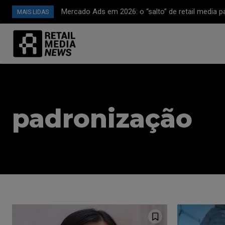
Mercado Ads em 2026: o “salto” de retail media 
MAIS LIDAS
plataforma de mídia full-funnel (CTV, off-site e
avançada)
padronização
Faça parte da
Comunidade Re
News assinand
newsletter.
Seja um assinante e desfrute de l