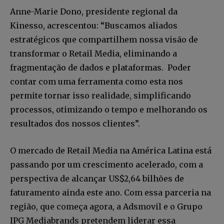
Anne-Marie Dono, presidente regional da
Kinesso, acrescentou: “Buscamos aliados
estratégicos que compartilhem nossa visão de
transformar o Retail Media, eliminando a
fragmentação de dados e plataformas. Poder
contar com uma ferramenta como esta nos
permite tornar isso realidade, simplificando
processos, otimizando o tempo e melhorando os
Faça parte da Comunidade
resultados dos nossos clientes”.
Retail Media News assinando
nossa newsletter.
O mercado de Retail Media na América Latina está
passando por um crescimento acelerado, com a
Seja um assinante e desfrute de leitura ilimitada de artigos e
tenha acesso a conteúdos exclusivos.
perspectiva de alcançar US$2,64 bilhões de
faturamento ainda este ano. Com essa parceria na
região, que começa agora, a Adsmovil e o Grupo
IPG Mediabrands pretendem liderar essa