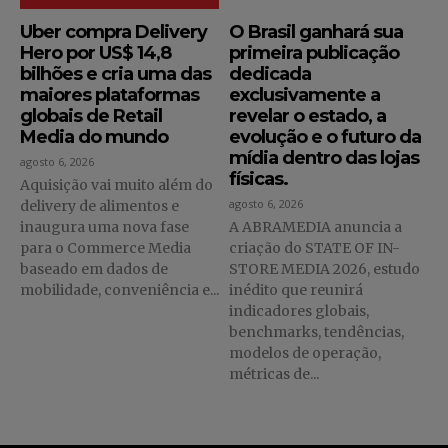
Uber compra Delivery
O Brasil ganhará sua
Hero por US$ 14,8
primeira publicação
bilhões e cria uma das
dedicada
maiores plataformas
exclusivamente a
globais de Retail
revelar o estado, a
Media do mundo
evolução e o futuro da
mídia dentro das lojas
agosto 6, 2026
físicas.
Aquisição vai muito além do
agosto 6, 2026
delivery de alimentos e
inaugura uma nova fase
A ABRAMEDIA anuncia a
para o Commerce Media
criação do STATE OF IN-
baseado em dados de
STORE MEDIA 2026, estudo
mobilidade, conveniência e...
inédito que reunirá
indicadores globais,
benchmarks, tendências,
modelos de operação,
métricas de...