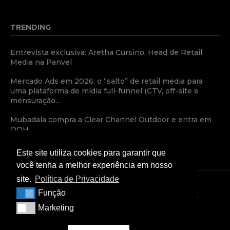
TRENDING
Entrevista exclusiva: Aretha Cursino, Head de Retail
Media na Panvel
Mercado Ads em 2026: o “salto” de retail media para
uma plataforma de mídia full-funnel (CTV, off-site e
mensuração...
Mubadala compra a Clear Channel Outdoor e entra em
OOH
Este site utiliza cookies para garantir que
você tenha a melhor experiência em nosso
site.
Política de Privacidade
Função
Função
TERMOS E CONDIÇÕES
POLÍTICA DE PRIVACIDADE
Marketing
Marketing
CONDIÇÕES COMERCIAIS