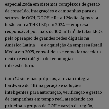
especializada em sistemas complexos de gestão
de conteúdo, integrações e campanhas para os
setores de OOH, DOOH e Retail Media. Após sua
INSCREVA-SE
fusão com a THE LED, em 2024 — empresa
responsável por mais de 100 mil m² de telas LED e
Li e aceito a
Política de Privacidade
.
pela operação de grandes redes digitais na
América Latina — e a aquisição da empresa Retail
Media em 2025, consolidou-se como fornecedora
12,345
5,678
12,345
Fãs
Seguidores
Seguidores
neutra e estratégica de tecnologia e
infraestrutura.
Com 12 sistemas próprios, a Invian integra
hardware de última geração e soluções
inteligentes para automação, verificação e gestão
de campanhas em tempo real, atendendo aos
principais grupos de OOH e varejo da região,