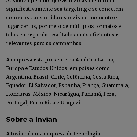
Adsmovil permite que as marcas melhorem
significativamente seu targeting e se conectem
com seus consumidores reais no momento e
lugar certos, por meio de múltiplos formatos e
telas entregando resultados mais eficientes e
relevantes para as campanhas.
A empresa está presente na América Latina,
Europa e Estados Unidos, em países como
Argentina, Brasil, Chile, Colômbia, Costa Rica,
Faça parte da Comunidade
Equador, El Salvador, Espanha, França, Guatemala,
Retail Media News assinando
Honduras, México, Nicarágua, Panamá, Peru,
nossa newsletter.
Portugal, Porto Rico e Uruguai.
Seja um assinante e desfrute de leitura ilimitada de artigos e
Sobre a Invian
tenha acesso a conteúdos exclusivos.
A Invian é uma empresa de tecnologia