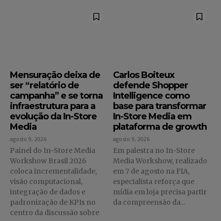
Mensuração deixa de
Carlos Boiteux
ser “relatório de
defende Shopper
campanha” e se torna
Intelligence como
infraestrutura para a
base para transformar
evolução da In-Store
In-Store Media em
Media
plataforma de growth
agosto 9, 2026
agosto 9, 2026
Painel do In-Store Media
Em palestra no In-Store
Workshow Brasil 2026
Media Workshow, realizado
coloca incrementalidade,
em 7 de agosto na FIA,
visão computacional,
especialista reforça que
integração de dados e
mídia em loja precisa partir
padronização de KPIs no
da compreensão da...
centro da discussão sobre