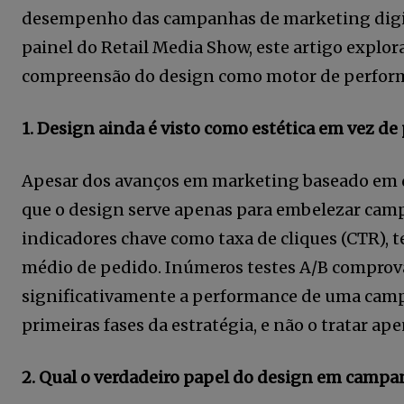
desempenho das campanhas de marketing digit
painel do Retail Media Show, este artigo explor
compreensão do design como motor de perfor
1. Design ainda é visto como estética em vez d
Apesar dos avanços em marketing baseado em d
que o design serve apenas para embelezar cam
indicadores chave como taxa de cliques (CTR), t
Faça parte da
médio de pedido. Inúmeros testes A/B comprov
Comunidade Re
significativamente a performance de uma campa
News assinand
primeiras fases da estratégia, e não o tratar ap
newsletter.
2. Qual o verdadeiro papel do design em campa
Seja um assinante e desfrute de l