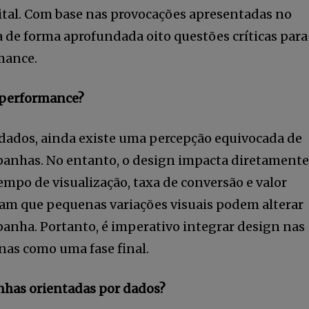
al. Com base nas provocações apresentadas no
a de forma aprofundada oito questões críticas para
mance.
e performance?
ados, ainda existe uma percepção equivocada de
panhas. No entanto, o design impacta diretamente
empo de visualização, taxa de conversão e valor
am que pequenas variações visuais podem alterar
tail Media
nha. Portanto, é imperativo integrar design nas
o nossa
enas como uma fase final.
nhas orientadas por dados?
eitura ilimitada de artigos e tenha
Li e aceito a
Pol