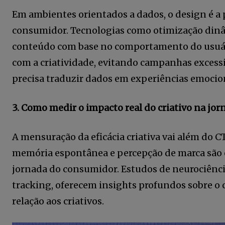
acesso a conteúdos exclusivos.
Em ambientes orientados a dados, o design é a 
consumidor. Tecnologias como otimização dinâ
conteúdo com base no comportamento do usuário
com a criatividade, evitando campanhas exces
12,345
precisa traduzir dados em experiências emocion
Fãs
3. Como medir o impacto real do criativo na jo
A mensuração da eficácia criativa vai além do C
memória espontânea e percepção de marca são 
jornada do consumidor. Estudos de neurociência
tracking, oferecem insights profundos sobre 
relação aos criativos.