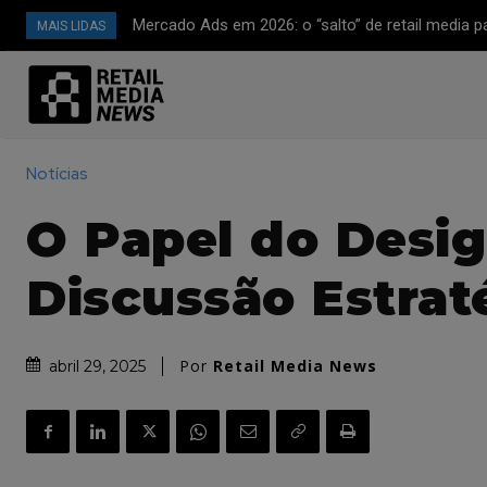
Mercado Ads em 2026: o “salto” de retail media 
MAIS LIDAS
plataforma de mídia full-funnel (CTV, off-site e
avançada)
Notícias
O Papel do Desig
Discussão Estrat
Por
Retail Media News
abril 29, 2025