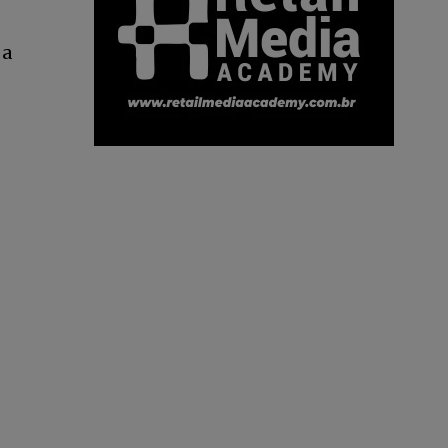
 a
INSCREVA-SE
ítica de Privacidade
.