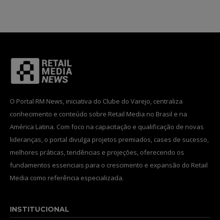
INSCREVA-SE
Li e aceito a
Política de Privacidade
.
O Portal RM News, iniciativa do Clube do Varejo, centraliza
12,345
5,678
12,345
conhecimento e conteúdo sobre Retail Media no Brasil e na
Fãs
Seguidores
Seguidores
América Latina. Com foco na capacitação e qualificação de novas
lideranças, o portal divulga projetos premiados, cases de sucesso,
melhores práticas, tendências e projeções, oferecendo os
fundamentos essenciais para o crescimento e expansão do Retail
Media como referência especializada.
INSTITUCIONAL