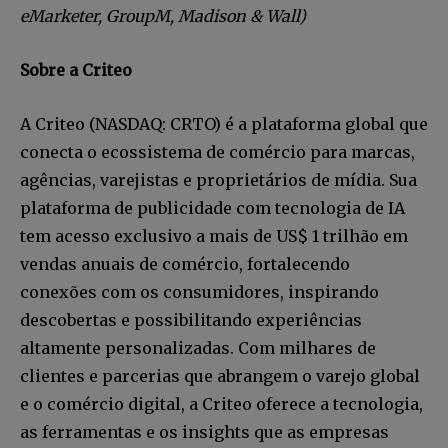
eMarketer, GroupM, Madison & Wall)
Sobre a Criteo
A Criteo (NASDAQ: CRTO) é a plataforma global que
conecta o ecossistema de comércio para marcas,
Faça parte da Comunidade
agências, varejistas e proprietários de mídia. Sua
Retail Media News assinando
plataforma de publicidade com tecnologia de IA
nossa newsletter.
tem acesso exclusivo a mais de US$ 1 trilhão em
vendas anuais de comércio, fortalecendo
Seja um assinante e desfrute de leitura ilimitada de artigos e
conexões com os consumidores, inspirando
tenha acesso a conteúdos exclusivos.
descobertas e possibilitando experiências
altamente personalizadas. Com milhares de
clientes e parcerias que abrangem o varejo global
e o comércio digital, a Criteo oferece a tecnologia,
INSCREVA-SE
as ferramentas e os insights que as empresas