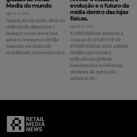
Media do mundo
evolução e o futuro da
mídia dentro das lojas
agosto 6, 2026
físicas.
Aquisição vai muito além do
agosto 6, 2026
delivery de alimentos e
inaugura uma nova fase
A ABRAMEDIA anuncia a
para o Commerce Media
criação do STATE OF IN-
baseado em dados de
STORE MEDIA 2026, estudo
mobilidade, conveniência e...
inédito que reunirá
indicadores globais,
benchmarks, tendências,
modelos de operação,
métricas de...