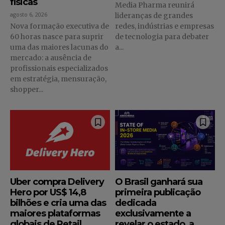
físicas
Media Pharma reunirá
agosto 6, 2026
lideranças de grandes
Nova formação executiva de
redes, indústrias e empresas
60 horas nasce para suprir
de tecnologia para debater
uma das maiores lacunas do
a...
mercado: a ausência de
profissionais especializados
em estratégia, mensuração,
shopper...
Uber compra Delivery
O Brasil ganhará sua
Hero por US$ 14,8
primeira publicação
bilhões e cria uma das
dedicada
maiores plataformas
exclusivamente a
globais de Retail
revelar o estado, a