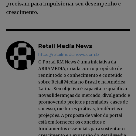
precisam para impulsionar seu desempenho e
Li e aceito a
Política de Privacidade
.
crescimento.
12,345
5,678
12,345
Fãs
Seguidores
Seguidores
Retail Media News
https://retailmedianews.com.br
O Portal RM News é uma iniciativa da
ABRAMEDIA, criada com o propósito de
reunir todo o conhecimento e conteúdo
sobre Retail Media no Brasil e na América
Latina. Seu objetivo é capacitar e qualificar
novas lideranças do mercado, divulgando e
promovendo projetos premiados, cases de
sucesso, melhores práticas, tendências e
projeções. A proposta de valor do portal
está em fornecer os conceitos e
fundamentos essenciais para sustentar o
crescimento e a expansão do Retail Media,