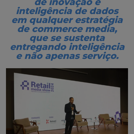
de inovação e
inteligência de dados
em qualquer estratégia
de commerce media,
que se sustenta
entregando inteligência
e não apenas serviço.