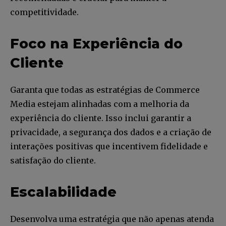
competitividade.
Faça parte da Comunidade
Foco na Experiência do
Retail Media News assinando
Cliente
nossa newsletter.
Seja um assinante e desfrute de leitura ilimitada de artigos e
Garanta que todas as estratégias de Commerce
tenha acesso a conteúdos exclusivos.
Media estejam alinhadas com a melhoria da
experiência do cliente. Isso inclui garantir a
privacidade, a segurança dos dados e a criação de
interações positivas que incentivem fidelidade e
satisfação do cliente.
INSCREVA-SE
Li e aceito a
Política de Privacidade
.
Escalabilidade
Desenvolva uma estratégia que não apenas atenda