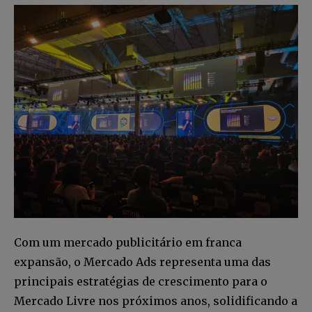
INSCREVA-SE
Li e aceito a
Política de Privacidade
.
12,345
5,678
12,345
Fãs
Seguidores
Seguidores
Com um mercado publicitário em franca
expansão, o Mercado Ads representa uma das
principais estratégias de crescimento para o
Mercado Livre nos próximos anos, solidificando a