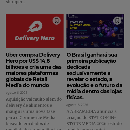
shopper...
Uber compra Delivery
O Brasil ganhará sua
Hero por US$ 14,8
primeira publicação
bilhões e cria uma das
dedicada
maiores plataformas
exclusivamente a
globais de Retail
revelar o estado, a
Media do mundo
evolução e o futuro da
mídia dentro das lojas
agosto 6, 2026
físicas.
Aquisição vai muito além do
agosto 6, 2026
delivery de alimentos e
inaugura uma nova fase
A ABRAMEDIA anuncia a
para o Commerce Media
criação do STATE OF IN-
baseado em dados de
STORE MEDIA 2026, estudo
mobilidade, conveniência e...
inédito que reunirá