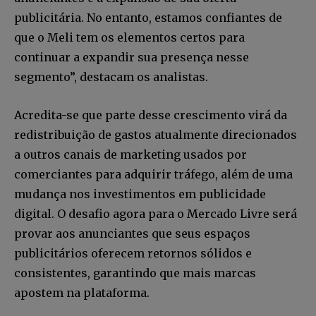
publicitária. No entanto, estamos confiantes de
que o Meli tem os elementos certos para
continuar a expandir sua presença nesse
segmento”, destacam os analistas.
Acredita-se que parte desse crescimento virá da
redistribuição de gastos atualmente direcionados
a outros canais de marketing usados por
comerciantes para adquirir tráfego, além de uma
mudança nos investimentos em publicidade
digital. O desafio agora para o Mercado Livre será
Faça parte da Comunidade
provar aos anunciantes que seus espaços
Retail Media News assinando
publicitários oferecem retornos sólidos e
nossa newsletter.
consistentes, garantindo que mais marcas
Seja um assinante e desfrute de leitura ilimitada de artigos e
apostem na plataforma.
tenha acesso a conteúdos exclusivos.