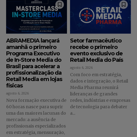
ABRAMEDIA lançará
Setor farmacêutico
amanhã o primeiro
recebe o primeiro
Programa Executivo
evento exclusivo de
de In-Store Media do
Retail Media do País
Brasil para acelerar a
agosto 6, 2026
profissionalização da
Com foco em estratégia,
Retail Media em lojas
dados e integração, o Retail
físicas
Media Pharma reunirá
agosto 6, 2026
lideranças de grandes
Nova formação executiva de
redes, indústrias e empresas
60 horas nasce para suprir
de tecnologia para debater
uma das maiores lacunas do
a...
mercado: a ausência de
profissionais especializados
em estratégia, mensuração,