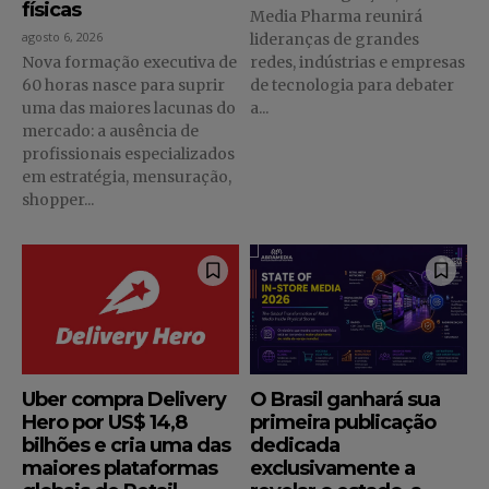
físicas
Media Pharma reunirá
agosto 6, 2026
lideranças de grandes
Nova formação executiva de
redes, indústrias e empresas
60 horas nasce para suprir
de tecnologia para debater
uma das maiores lacunas do
a...
mercado: a ausência de
profissionais especializados
em estratégia, mensuração,
shopper...
Uber compra Delivery
O Brasil ganhará sua
Hero por US$ 14,8
primeira publicação
bilhões e cria uma das
dedicada
maiores plataformas
exclusivamente a