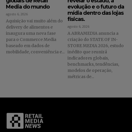
globais de Retail
revelar o estado, a
Media do mundo
evolução e o futuro da
mídia dentro das lojas
agosto 6, 2026
físicas.
Aquisição vai muito além do
agosto 6, 2026
delivery de alimentos e
inaugura uma nova fase
A ABRAMEDIA anuncia a
para o Commerce Media
criação do STATE OF IN-
baseado em dados de
STORE MEDIA 2026, estudo
mobilidade, conveniência e...
inédito que reunirá
indicadores globais,
benchmarks, tendências,
modelos de operação,
métricas de...