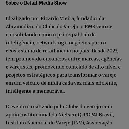
nossa newsletter.
Sobre o Retail Media Show
Seja um assinante e desfrute de leitura ilimitada de artigos e
Idealizado por Ricardo Vieira, fundador da
tenha acesso a conteúdos exclusivos.
Abramedia e do Clube do Varejo, o RMS vem se
consolidando como o principal hub de
inteligência, networking e negócios para o
ecossistema de retail media no país. Desde 2023,
tem promovido encontros entre marcas, agências
INSCREVA-SE
e varejistas, promovendo conteúdo de alto nível e
Li e aceito a
Política de Privacidade
.
projetos estratégicos para transformar o varejo
em um veículo de mídia cada vez mais eficiente,
inteligente e mensurável.
12,345
5,678
12,345
Fãs
Seguidores
Seguidores
O evento é realizado pelo Clube do Varejo com
apoio institucional da NielsenIQ, POPAI Brasil,
Instituto Nacional do Varejo (INV), Associação