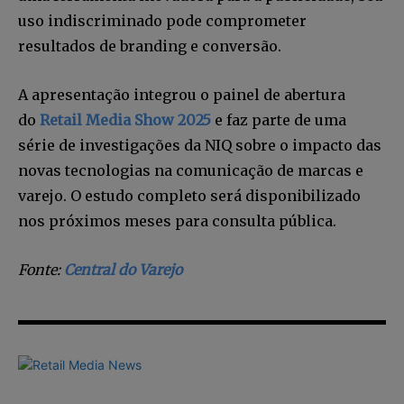
uso indiscriminado pode comprometer
Li e aceito a
Política de Privacidade
.
resultados de branding e conversão.
A apresentação integrou o painel de abertura
12,345
5,678
12,345
do
Retail Media Show 2025
e faz parte de uma
Fãs
Seguidores
Seguidores
série de investigações da NIQ sobre o impacto das
novas tecnologias na comunicação de marcas e
varejo. O estudo completo será disponibilizado
nos próximos meses para consulta pública.
Fonte:
Central do Varejo