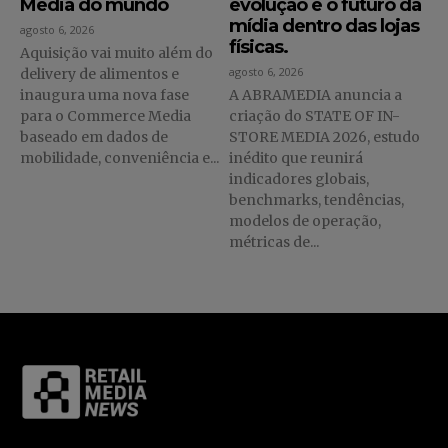
Media do mundo
evolução e o futuro da
mídia dentro das lojas
agosto 6, 2026
físicas.
Aquisição vai muito além do
agosto 6, 2026
delivery de alimentos e
inaugura uma nova fase
A ABRAMEDIA anuncia a
para o Commerce Media
criação do STATE OF IN-
baseado em dados de
STORE MEDIA 2026, estudo
mobilidade, conveniência e...
inédito que reunirá
indicadores globais,
benchmarks, tendências,
modelos de operação,
métricas de...