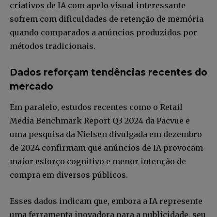
criativos de IA com apelo visual interessante
sofrem com dificuldades de retenção de memória
quando comparados a anúncios produzidos por
métodos tradicionais.
Dados reforçam tendências recentes do
Faça parte da Comunidade
mercado
Retail Media News assinando
Em paralelo, estudos recentes como o Retail
nossa newsletter.
Media Benchmark Report Q3 2024 da Pacvue e
Seja um assinante e desfrute de leitura ilimitada de artigos e
uma pesquisa da Nielsen divulgada em dezembro
tenha acesso a conteúdos exclusivos.
de 2024 confirmam que anúncios de IA provocam
maior esforço cognitivo e menor intenção de
compra em diversos públicos.
Esses dados indicam que, embora a IA represente
INSCREVA-SE
uma ferramenta inovadora para a publicidade, seu