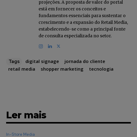
projeções. A proposta de valor do portal
INSCREVA-SE
está em fornecer os conceitos e
fundamentos essenciais para sustentar o
Li e aceito a
Política de Privacidade
.
crescimento e a expansão do Retail Media,
estabelecendo-se como a principal fonte
de consulta especializada no setor.
12,345
5,678
12,345
Fãs
Seguidores
Seguidores
digital signage
jornada do cliente
Tags
retail media
shopper marketing
tecnologia
Ler mais
In-Store Media