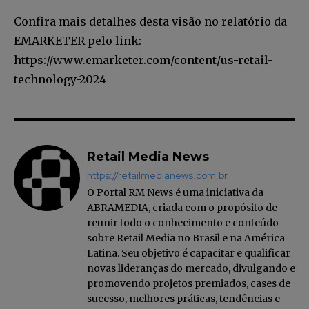
Confira mais detalhes desta visão no relatório da
EMARKETER pelo link:
https://www.emarketer.com/content/us-retail-
technology-2024
Faça parte da Comunidade
Retail Media News
Retail Media News assinando
https://retailmedianews.com.br
nossa newsletter.
O Portal RM News é uma iniciativa da
ABRAMEDIA, criada com o propósito de
Seja um assinante e desfrute de leitura ilimitada de artigos e
reunir todo o conhecimento e conteúdo
tenha acesso a conteúdos exclusivos.
sobre Retail Media no Brasil e na América
Latina. Seu objetivo é capacitar e qualificar
novas lideranças do mercado, divulgando e
promovendo projetos premiados, cases de
sucesso, melhores práticas, tendências e