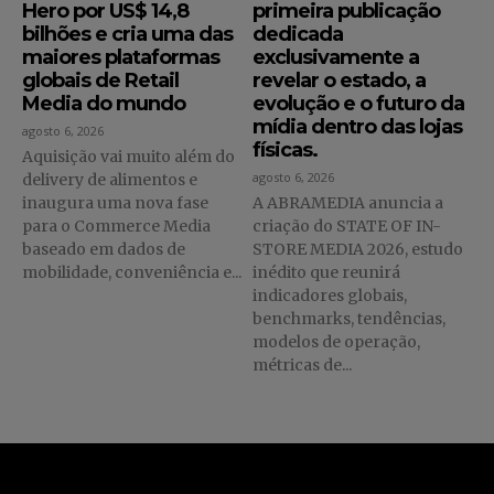
Hero por US$ 14,8
primeira publicação
bilhões e cria uma das
dedicada
maiores plataformas
exclusivamente a
globais de Retail
revelar o estado, a
Media do mundo
evolução e o futuro da
mídia dentro das lojas
agosto 6, 2026
físicas.
Aquisição vai muito além do
agosto 6, 2026
delivery de alimentos e
inaugura uma nova fase
A ABRAMEDIA anuncia a
para o Commerce Media
criação do STATE OF IN-
baseado em dados de
STORE MEDIA 2026, estudo
mobilidade, conveniência e...
inédito que reunirá
indicadores globais,
benchmarks, tendências,
modelos de operação,
métricas de...