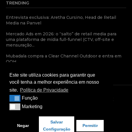
TRENDING
Entrevista exclusiva: Aretha Cursino, Head de Retail
Media na Panvel
Mercado Ads em 2026: o “salto” de retail media para
uma plataforma de mídia full-funnel (CTV, off-site e
mensuração...
Mubadala compra a Clear Channel Outdoor e entra em
OOH
Este site utiliza cookies para garantir que
você tenha a melhor experiência em nosso
site.
Política de Privacidade
Função
Função
TERMOS E CONDIÇÕES
POLÍTICA DE PRIVACIDADE
Marketing
Marketing
CONDIÇÕES COMERCIAIS
Copyright © 2024 — Retail Media News
Salvar
Negar
Permitir
Configuração