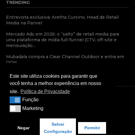
TRENDING
Entrevista exclusiva: Aretha Cursino, Head de Retail
Media na Panvel
Mercado Ads em 2026: o “salto” de retail media para
uma plataforma de mídia full-funnel (CTV, off-site e
mensuração...
Mubadala compra a Clear Channel Outdoor e entra em
OOH
Este site utiliza cookies para garantir que
você tenha a melhor experiência em nosso
site.
Política de Privacidade
Função
Função
TERMOS E CONDIÇÕES
POLÍTICA DE PRIVACIDADE
Marketing
Marketing
CONDIÇÕES COMERCIAIS
Copyright © 2024 — Retail Media News
Salvar
Negar
Permitir
Configuração