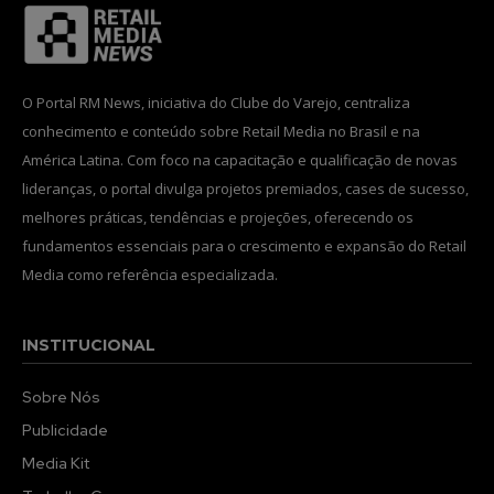
INSCREVA-SE
Li e aceito a
Política de Privacidade
.
O Portal RM News, iniciativa do Clube do Varejo, centraliza
conhecimento e conteúdo sobre Retail Media no Brasil e na
América Latina. Com foco na capacitação e qualificação de novas
12,345
5,678
12,345
lideranças, o portal divulga projetos premiados, cases de sucesso,
Fãs
Seguidores
Seguidores
melhores práticas, tendências e projeções, oferecendo os
fundamentos essenciais para o crescimento e expansão do Retail
Media como referência especializada.
INSTITUCIONAL
Sobre Nós
Publicidade
Media Kit