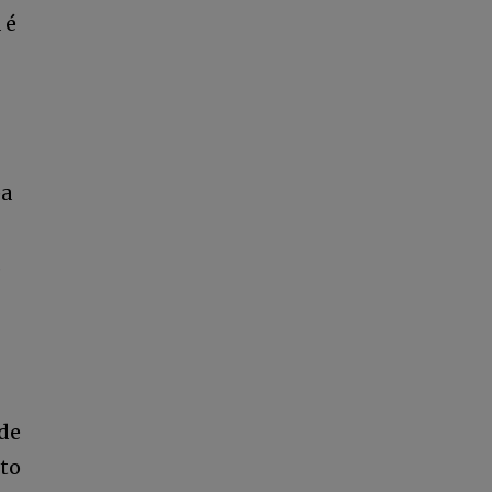
 é
pa
,
 de
nto