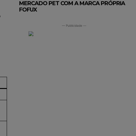
MERCADO PET COM A MARCA PRÓPRIA
FOFUX
o
— Publicidade —
INSCREVA-SE
ítica de Privacidade
.