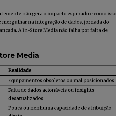
ntemente não gera o impacto esperado e como iss
 e mergulhar na integração de dados, jornada do
nçada. A In-Store Media não falha por falta de
tore Media
Realidade
Equipamentos obsoletos ou mal posicionados
tail Media
Falta de dados acionáveis ou insights
o nossa
desatualizados
Pouca ou nenhuma capacidade de atribuição
eitura ilimitada de artigos e tenha
Li e aceito a
Pol