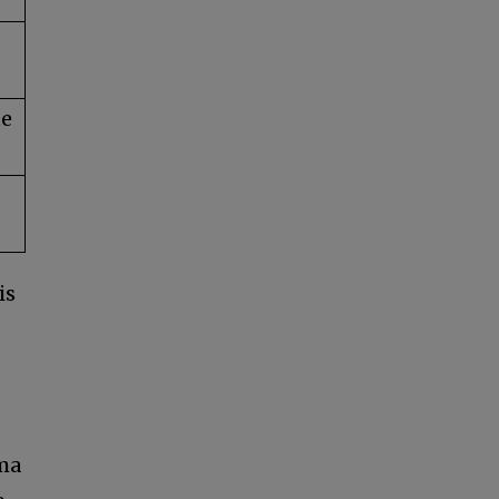
te
12,345
Seguidores
is
uma