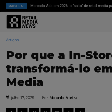
Mercado Ads em 2026: o “salto” de retail media 
MAIS LIDAS
plataforma de mídia full-funnel (CTV, off-site e
avançada)
Artigos
Por que a In-Sto
transformá-lo em
Media
Por
Ricardo Vieira
julho 17, 2025