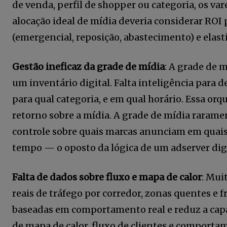
de venda, perfil de shopper ou categoria, os va
alocação ideal de mídia deveria considerar ROI po
(emergencial, reposição, abastecimento) e elas
Gestão ineficaz da grade de mídia
: A grade de 
um inventário digital. Falta inteligência para 
para qual categoria, e em qual horário. Essa orq
retorno sobre a mídia. A grade de mídia raram
controle sobre quais marcas anunciam em quais 
tempo — o oposto da lógica de um adserver digi
Falta de dados sobre fluxo e mapa de calor
: Mui
reais de tráfego por corredor, zonas quentes e f
baseadas em comportamento real e reduz a capa
de mapa de calor, fluxo de clientes e comportam