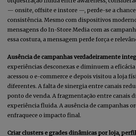
orquestração fluida entre awareness, considera
— onsite, offsite e instore —, perde-se a chanc
consistência. Mesmo com dispositivos modernos
mensagens do In-Store Media com as campanhas 
essa costura, a mensagem perde força e relevânc
Ausência de campanhas verdadeiramente inte
experiências desconexas e diminuem a eficácia 
acessou o e-commerce e depois visitou a loja f
diferentes. A falta de sinergia entre canais re
ponto de venda. A fragmentação entre canais d
experiência fluida. A ausência de campanhas orq
enfraquece o impacto final.
Criar clusters e grades dinâmicas por loja, perfi