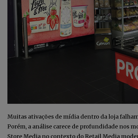
Muitas ativações de mídia dentro da loja falham
Porém, a análise carece de profundidade nos mot
Store Media no contexto do Retail Media mode