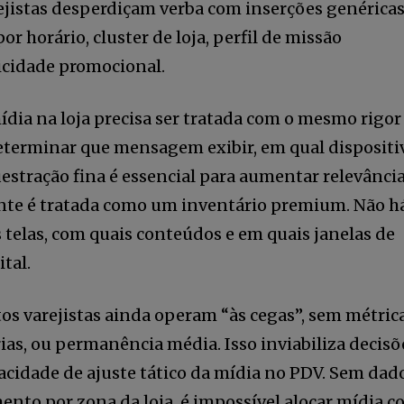
rejistas desperdiçam verba com inserções genéricas
r horário, cluster de loja, perfil de missão
ticidade promocional.
mídia na loja precisa ser tratada com o mesmo rigor
determinar que mensagem exibir, em qual dispositi
uestração fina é essencial para aumentar relevância
ente é tratada como um inventário premium. Não h
telas, com quais conteúdos e em quais janelas de
tal.
tos varejistas ainda operam “às cegas”, sem métric
rias, ou permanência média. Isso inviabiliza decisõ
cidade de ajuste tático da mídia no PDV. Sem dad
ento por zona da loja, é impossível alocar mídia 