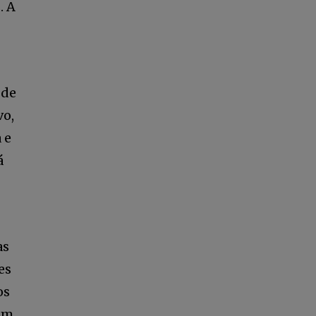
. A
 de
vo,
 e
á
as
es
os
com