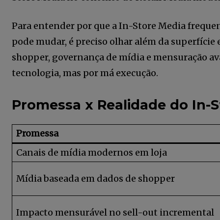
Para entender por que a In-Store Media freque
pode mudar, é preciso olhar além da superfície
shopper, governança de mídia e mensuração ava
tecnologia, mas por má execução.
Promessa x Realidade do In-S
Prom
essa
Faça parte da
Canais de mídia modernos em loja
Comunidade Re
News assinand
Mídia baseada em dados de shopper
newsletter.
Impacto mensurável no sell-out incremental
Seja um assinante e desfrute de l