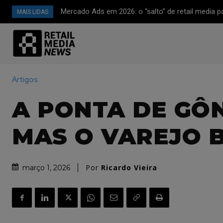
Mercado Ads em 2026: o “salto” de retail media p
Mubadala compra a Clear Channel Outdoor e e
MAIS LIDAS
plataforma de mídia full-funnel (CTV, off-site e 
avançada)
Artigos
A PONTA DE GÔ
MAS O VAREJO 
Por
Ricardo Vieira
março 1, 2026