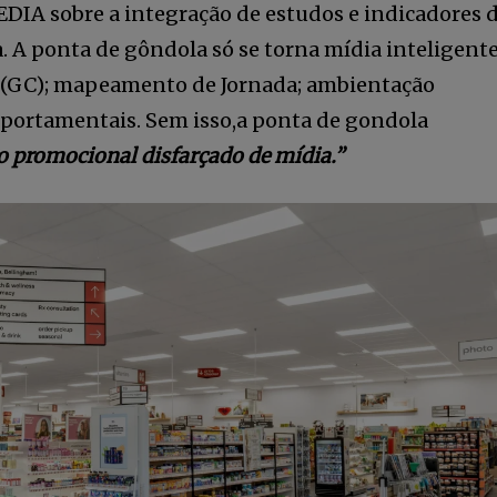
DIA sobre a integração de estudos e indicadores 
 A ponta de gôndola só se torna mídia inteligent
s (GC); mapeamento de Jornada; ambientação
mportamentais. Sem isso,a ponta de gondola
 promocional disfarçado de mídia.”
5,678
Seguidores