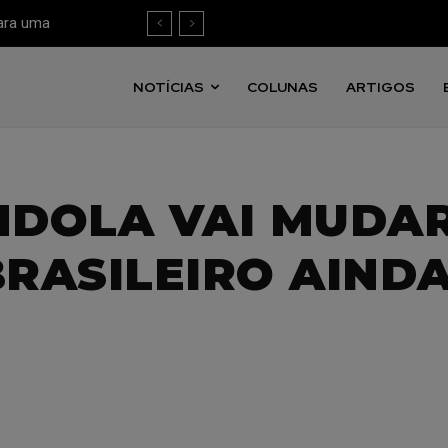
ara uma
ntra em OOH
mensuração
NOTÍCIAS
COLUNAS
ARTIGOS
NDOLA VAI MUDAR
BRASILEIRO AIND