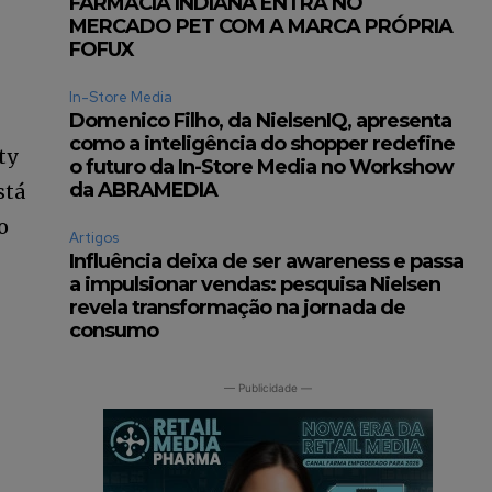
FARMÁCIA INDIANA ENTRA NO
MERCADO PET COM A MARCA PRÓPRIA
FOFUX
In-Store Media
Domenico Filho, da NielsenIQ, apresenta
como a inteligência do shopper redefine
ty
o futuro da In-Store Media no Workshow
da ABRAMEDIA
stá
o
Artigos
Influência deixa de ser awareness e passa
a impulsionar vendas: pesquisa Nielsen
revela transformação na jornada de
consumo
— Publicidade —
INSCREVA-SE
ítica de Privacidade
.