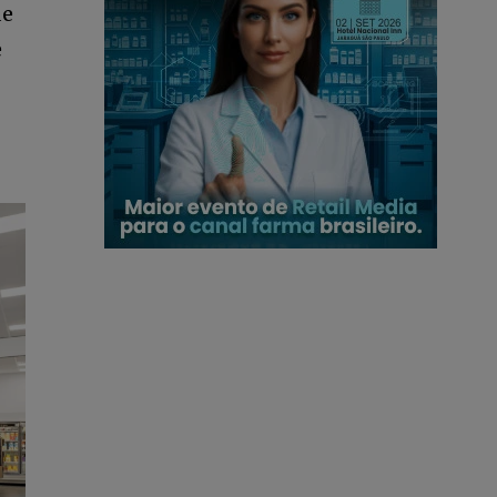
de
e
12,345
Seguidores