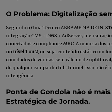
O Problema: Digitalização se
Segundo o Guia Técnico ABRAMEDIA DE IN-STOR
integração CMS + DMS + AdServer; mensuração f
conectados e compliance MRC. A maioria dos pro
no
nível 1 ou 2
, ou seja, conteúdo estático ou l
com dados de vendas; sem cálculo de uplift rea
de qualquer campanha full-funnel. Isso não é 
Faça parte da
inteligência.
Comunidade Re
News assinand
Ponta de Gondola não é mais 
newsletter.
Estratégica de Jornada.
Seja um assinante e desfrute de l