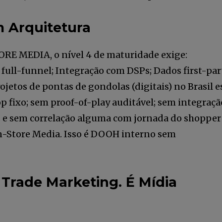
m Arquitetura
E MEDIA, o nível 4 de maturidade exige:
ull-funnel; Integração com DSPs; Dados first-par
jetos de pontas de gondolas (digitais) no Brasil e
oop fixo; sem proof-of-play auditável; sem integraçã
l; e sem correlação alguma com jornada do shopper
In-Store Media. Isso é DOOH interno sem
tail Media
o nossa
Trade Marketing. É Mídia
eitura ilimitada de artigos e tenha
Li e aceito a
Pol