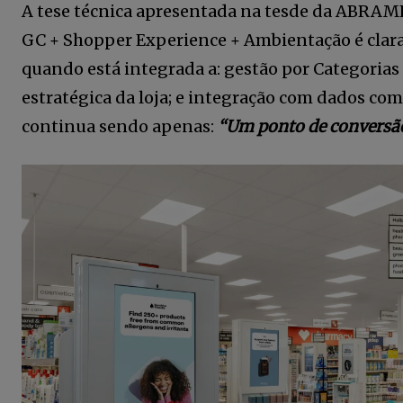
A tese técnica apresentada na tesde da ABRAME
acesso a conteúdos exclusivos.
GC + Shopper Experience + Ambientação é clara.
quando está integrada a: gestão por Categoria
estratégica da loja; e integração com dados co
continua sendo apenas:
“Um ponto de conversão
12,345
Fãs